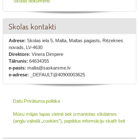
Skolas dokumenti
Skolas kontakti
Adrese:
Skolas iela 5, Malta, Maltas pagasts, Rēzeknes
novads, LV-4630
Direktore:
Vinera Dimpere
Tālrunis:
64634355
e-pasts:
malta@saskarsme.lv
e-adrese:
_DEFAULT@40900003625
Datu Privātuma politika
Mūsu mājas lapas vietnē tiek izmantotas sīkdatnes
(angļu valodā „cookies”), papildus informāciju skatīt šeit