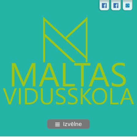
Izvēlne