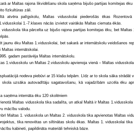
arā ar Maltas rajona likvidēšanu skola saņēma bijušo partijas komitejas ēku
o fizkultūras zāli.
tā atvēra palīgskolu, Maltas vidusskolai piederošās ēkas Rozentovā
.vidusskolai 1.-7.klases nācās izvietot vairākās Maltas ciemata ēkās.
 vidusskola tika pārcelta uz bijušo rajona partijas komitejas ēku, bet Maltas 
elpās.
 jaunu ēku Maltas 1.vidusskolai, bet sakarā ar internātskolu veidošanos re
 Maltas internātskolai.
995. gadam pastāvēja Maltas internātskolu.
as 1.vidusskolu un Maltas 2.vidusskolu apvienoja vienā – Maltas vidusskola 
pluatācijā nodeva piebūvi ar 15 klašu telpām. Līdz ar to skola sāka strādāt 
. skola uzsāka autovadītāju sagatavošanu, kā vajadzībām uzcēla ēku 
la saņēma internāta ēku 120 skolēniem
ienotā Maltas vidusskola tika sadalīta, un atkal Maltā ir Maltas 1.vidusskola 
evu mācību valodu.
brī Maltas 1. vidusskola un Maltas 2. vidusskola tika apvienotas Maltas vid
rojektus, tika renovētas un siltinātas skolu ēkas. Maltas 1. vidusskolai tik
ācību kabineti, papildināta materiāli tehniskā bāze.