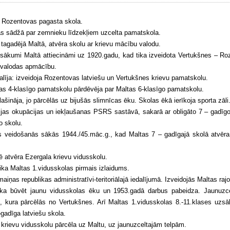
a Rozentovas pagasta skola.
s sādžā par zemnieku līdzekļiem uzcelta pamatskola.
tagadējā Maltā, atvēra skolu ar krievu mācību valodu.
msākumi Maltā attiecināmi uz 1920.gadu, kad tika izveidota Vertukšnes – R
u valodas apmācību.
līja: izveidoja Rozentovas latviešu un Vertukšnes krievu pamatskolu.
s 4-klasīgo pamatskolu pārdēvēja par Maltas 6-klasīgo pamatskolu.
šināja, jo pārcēlās uz bijušās slimnīcas ēku. Skolas ēkā ierīkoja sporta zāli
ijas okupācijas un iekļaušanas PSRS sastāvā, sakarā ar obligāto 7 – gadīgo 
o skolu.
s veidošanās sākās 1944./45.māc.g., kad Maltas 7 – gadīgajā skolā atvēra 
 atvēra Ezergala krievu vidusskolu.
ika Maltas 1.vidusskolas pirmais izlaidums.
aiņas republikas administratīvi-teritoriālajā iedalījumā. Izveidojās Maltas raj
ka būvēt jaunu vidusskolas ēku un 1953.gadā darbus pabeidza. Jaunuzce
i, kura pārcēlās no Vertukšnes. Arī Maltas 1.vidusskolas 8.-11.klases uzs
gadīga latviešu skola.
krievu vidusskolu pārcēla uz Maltu, uz jaunuzceltajām telpām.