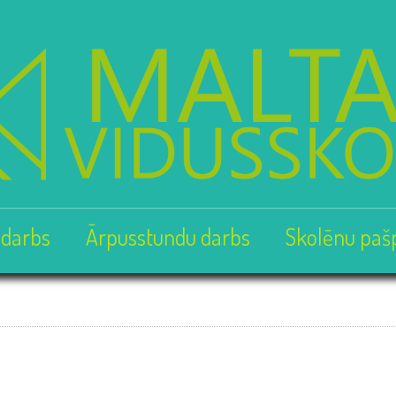
 darbs
Ārpusstundu darbs
Skolēnu paš