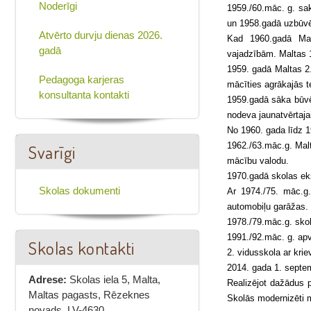
Noderīgi
1959./60.māc. g. sak
un 1958.gadā uzbūvēt
Atvērto durvju dienas 2026.
Kad 1960.gadā Mal
gadā
vajadzībām. Maltas 1
1959. gadā Maltas 2.
Pedagoga karjeras
mācīties agrākajās t
konsultanta kontakti
1959.gadā sāka būvēt
nodeva jaunatvērtajai
No 1960. gada līdz 1
1962./63.māc.g. Malt
Svarīgi
mācību valodu.
1970.gadā skolas eks
Skolas dokumenti
Ar 1974./75. māc.g
automobiļu garāžas.
1978./79.māc.g. sko
1991./92.māc. g. apv
Skolas kontakti
2. vidusskola ar kri
2014. gada 1. septem
Adrese:
Skolas iela 5, Malta,
Realizējot dažādus p
Maltas pagasts, Rēzeknes
Skolās modernizēti m
novads, LV-4630