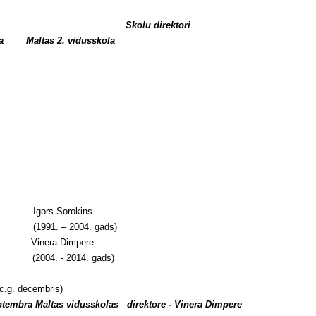
Skolu direktori
ola Maltas 2. vidusskola
s Igors Sorokins
ds) (1991. – 2004. gads)
a Vinera Dimpere
ds) (2004. - 2014. gads)
c.g. decembris)
ptembra Maltas vidusskolas direktore - Vinera Dimpere