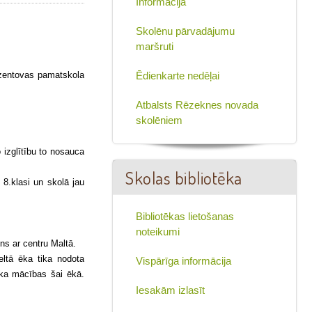
Informācija
Skolēnu pārvadājumu
maršruti
ozentovas pamatskola
Ēdienkarte nedēļai
Atbalsts Rēzeknes novada
skolēniem
.
izglītību to nosauca
Skolas bibliotēka
8.klasi un skolā jau
Bibliotēkas lietošanas
noteikumi
ons ar centru Maltā.
ltā ēka tika nodota
Vispārīga informācija
āka mācības šai ēkā.
Iesakām izlasīt