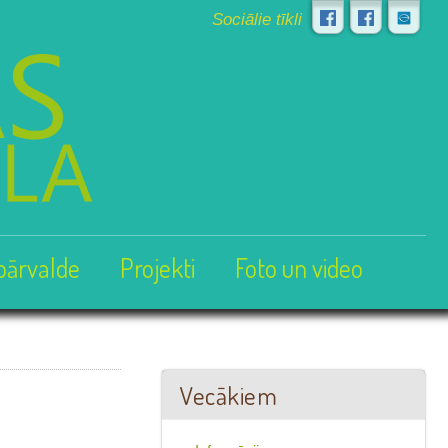
Sociālie tīkli
pārvalde
Projekti
Foto un video
Vecākiem