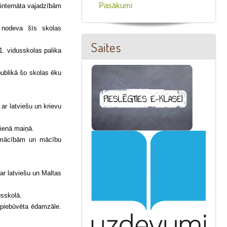
Pasākumi
 internāta vajadzībām
 nodeva šīs skolas
Saites
1. vidusskolas palika
publikā šo skolas ēku
ar latviešu un krievu
vienā maiņā.
apmācībām un mācību
ar latviešu un Maltas
usskolā.
a piebūvēta ēdamzāle.