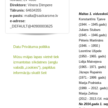
Direktore:
Vinera Dimpere
Tālrunis:
64634355
Maltas 1. vidussk
e-pasts:
malta@saskarsme.lv
Konstantīns Tjarve
e-adrese:
(1944. – 1945.gads)
_DEFAULT@40900003625
Julians Stuburs
(1945. – 1946.gads)
Pēteris Martināns
(1946. – 1950.)
Datu Privātuma politika
Leontīne Ušpele
(1950.- 1965. gads)
Mūsu mājas lapas vietnē tiek
Lidija Matvejeva
izmantotas sīkdatnes (angļu
(1965.- 1971. gads)
valodā „cookies”), papildus
Jāzeps Rupaini
informāciju skatīt šeit
(1971.- 1999. ga
Marija Podniek
(1999. – 2012. ga
Marija Zeltiņa
(2012.- 2013./14. mā
No 2014.gada 1. se