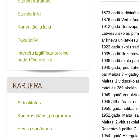
Stundu saraksts
1873.gadā ir dibināt
Stundu laiki
1876.gadā Vertukšņa
Konsultāciju laiki
1912.gadā Borovajā, 
Latviešu skolas pir
Fakultatīvi
ar krievu un latvieš
1922.gadā skolu sada
Interešu izglītības pulciņu
1935.gadā Rozentova
nodarbību grafiks
1938.gadā skolu papla
1940.gadā, pēc Latv
par Maltas 7 – gadīg
Maltas 1.vidusskola
KARJERA
mācījās 289 skolēni.
1949. gadā Vertukšnē
1948./49.māc. g. not
Aktualitātes
1950. gadā notika izm
Karjeras plāns, programma
1952.gadā Maltā sā
Maltas 2.vidusskola
Sevis izzināšana
Rozentovā palika 7 –
1954. gadā Ezergala 