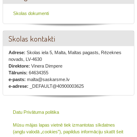
Skolas dokumenti
Skolas kontakti
Adrese:
Skolas iela 5, Malta, Maltas pagasts, Rēzeknes
novads, LV-4630
Direktore:
Vinera Dimpere
Tālrunis:
64634355
e-pasts:
malta@saskarsme.lv
e-adrese:
_DEFAULT@40900003625
Datu Privātuma politika
Mūsu mājas lapas vietnē tiek izmantotas sīkdatnes
(angļu valodā „cookies”), papildus informāciju skatīt šeit