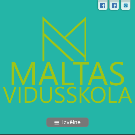
Izvēlne