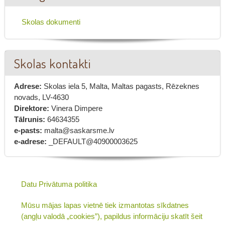
Skolas dokumenti
Skolas kontakti
Adrese:
Skolas iela 5, Malta, Maltas pagasts, Rēzeknes
novads, LV-4630
Direktore:
Vinera Dimpere
Tālrunis:
64634355
e-pasts:
malta@saskarsme.lv
e-adrese:
_DEFAULT@40900003625
Datu Privātuma politika
Mūsu mājas lapas vietnē tiek izmantotas sīkdatnes
(angļu valodā „cookies”), papildus informāciju skatīt šeit