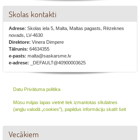
Skolas kontakti
Adrese:
Skolas iela 5, Malta, Maltas pagasts, Rēzeknes
novads, LV-4630
Direktore:
Vinera Dimpere
Tālrunis:
64634355
e-pasts:
malta@saskarsme.lv
e-adrese:
_DEFAULT@40900003625
Datu Privātuma politika
Mūsu mājas lapas vietnē tiek izmantotas sīkdatnes
(angļu valodā „cookies”), papildus informāciju skatīt šeit
Vecākiem