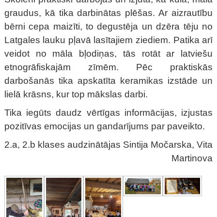
graudus, kā tika darbinātas plēšas. Ar aizrautību
bērni cepa maizīti, to degustēja un dzēra tēju no
Latgales lauku pļavā lasītajiem ziediem. Patika arī
veidot no māla bļodiņas, tās rotāt ar latviešu
etnogrāfiskajām zīmēm. Pēc praktiskās
darbošanās tika apskatīta keramikas izstāde un
lielā krāsns, kur top mākslas darbi.
Tika iegūts daudz vērtīgas informācijas, izjustas
pozitīvas emocijas un gandarījums par paveikto.
2.a, 2.b klases audzinātājas Sintija Močarska, Vita
Martinova