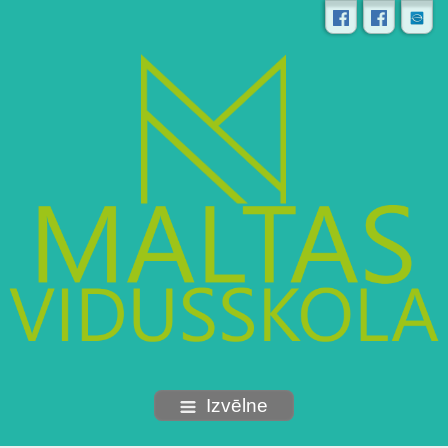
Izvēlne