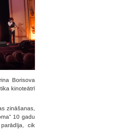
rina Borisova
ika kinoteātrī
nas zināšanas,
Soma” 10 gadu
parādīja, cik