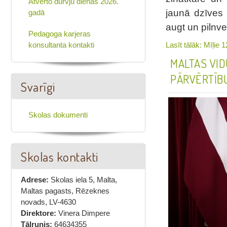
Atvērto durvju dienas 2026.
jaunā dzīves 
gadā
augt un pilnve
Pedagoga karjeras
Lasīt tālāk: Mīļie 
konsultanta kontakti
MALTAS VI
PĀRVĒRTĪB
Svarīgi
Skolas dokumenti
Skolas kontakti
Adrese:
Skolas iela 5, Malta,
Maltas pagasts, Rēzeknes
novads, LV-4630
Direktore:
Vinera Dimpere
Tālrunis:
64634355