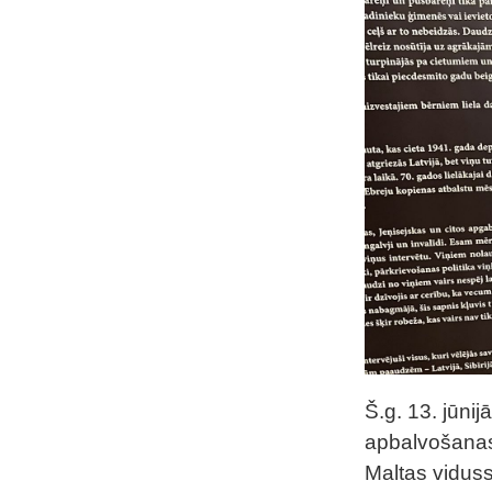
Š.g. 13. jūni
apbalvošanas
Maltas viduss