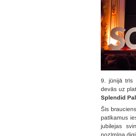
9. jūnijā tr
devās uz pla
Splendid Pa
Šis brauciens
patīkamus ie
jubilejas sv
nozīmīga digit