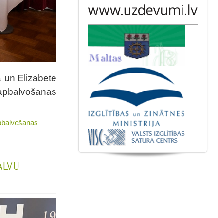
a un Elizabete
pbalvošanas
apbalvošanas
ALVU