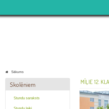
Sākums
MĪĻIE 12. K
Skolēniem
Stundu saraksts
Stundu laiki