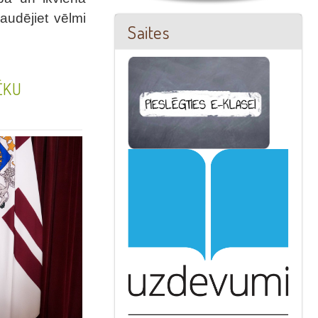
audējiet vēlmi
Saites
ĒKU