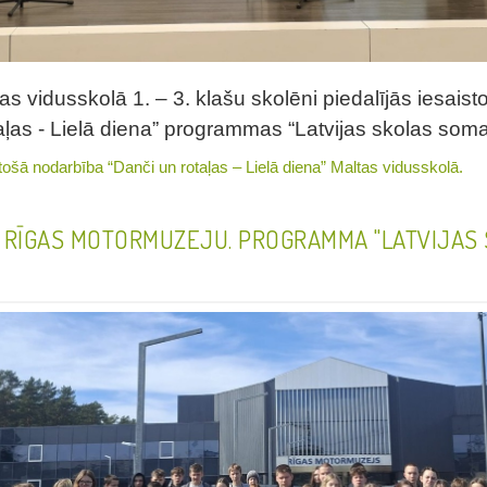
ltas vidusskolā 1. – 3. klašu skolēni piedalījās iesais
aļas - Lielā diena” programmas “Latvijas skolas soma
stošā nodarbība “Danči un rotaļas – Lielā diena” Maltas vidusskolā.
M RĪGAS MOTORMUZEJU. PROGRAMMA "LATVIJAS