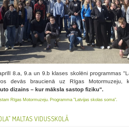
prīlī 8.a, 9.a un 9.b klases skolēni programmas "L
ros devās braucienā uz Rīgas Motormuzeju, ku
uto dizains – kur māksla sastop fiziku"
.
azīstam Rīgas Motormuzeju. Programma "Latvijas skolas soma".
OLA" MALTAS VIDUSSKOLĀ