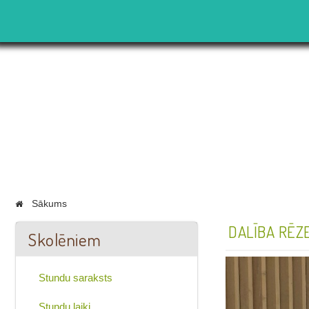
Sākums
DALĪBA RĒZ
Skolēniem
Stundu saraksts
Stundu laiki