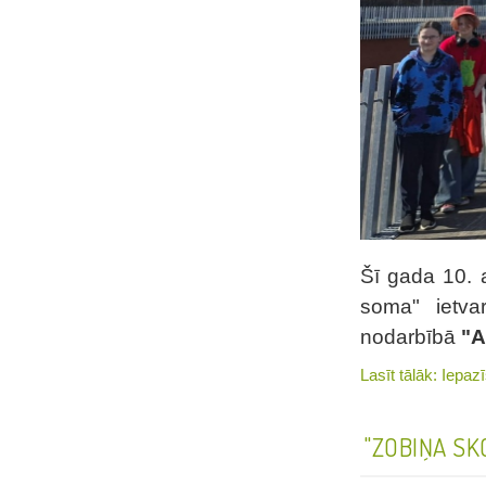
Šī gada 10. a
soma" ietva
nodarbībā
"A
Lasīt tālāk: Iep
"ZOBIŅA SK