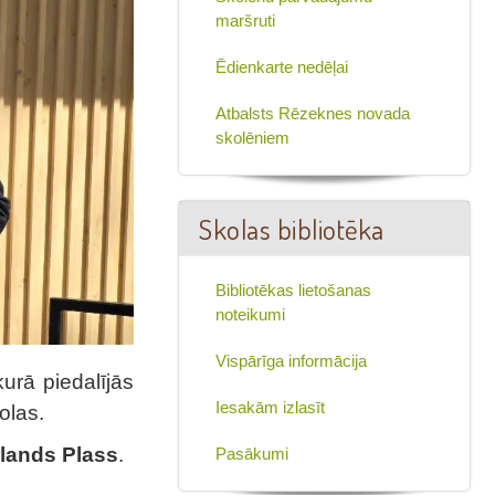
maršruti
Ēdienkarte nedēļai
Atbalsts Rēzeknes novada
skolēniem
Skolas bibliotēka
Bibliotēkas lietošanas
noteikumi
Vispārīga informācija
kurā piedalījās
Iesakām izlasīt
olas.
lands Plass
.
Pasākumi