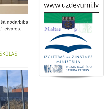
tošā nodarbība
” ietvaros.
 SKOLAS