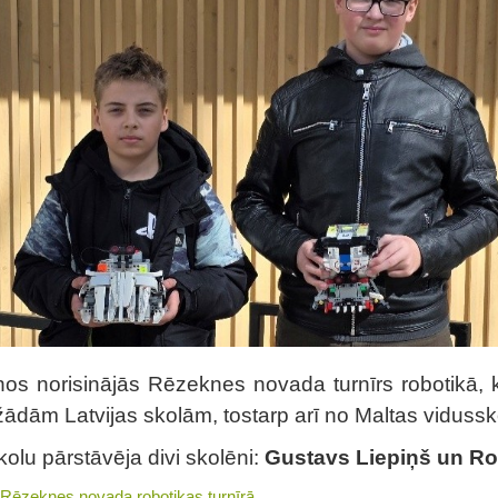
ānos norisinājās Rēzeknes novada turnīrs robotikā, 
žādām Latvijas skolām, tostarp arī no Maltas vidussk
olu pārstāvēja divi skolēni:
Gustavs Liepiņš un Ro
a Rēzeknes novada robotikas turnīrā