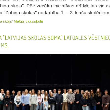
obiņa skola".
Pēc vecāku iniciatīvas arī Maltas viduss
ta "Zobiņa skolas" nodarbība 1. – 3. klašu skolēniem
ņa skola" Maltas vidusskolā
"LATVIJAS SKOLAS SOMA". LATGALES VĒSTNIE
MS.