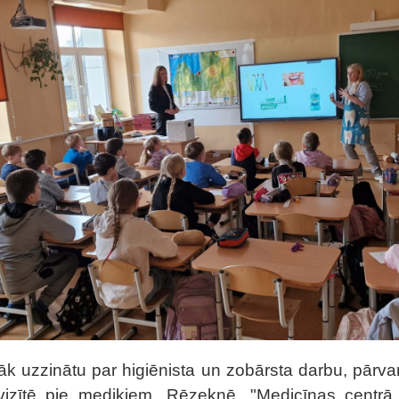
rāk uzzinātu par higiēnista un zobārsta darbu, pārva
vizītē pie mediķiem, Rēzeknē, "Medicīnas centrā