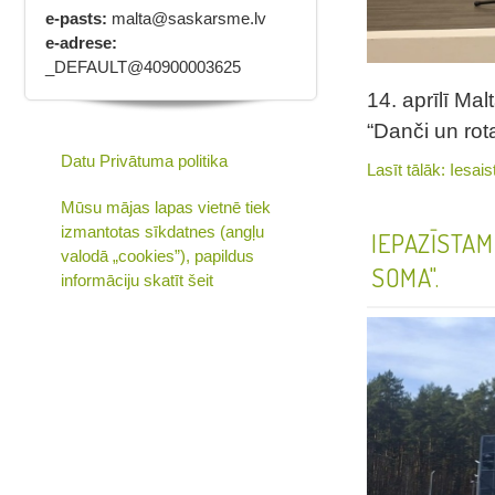
e-pasts:
malta@saskarsme.lv
e-adrese:
_DEFAULT@40900003625
14. aprīlī Ma
“Danči un rot
Datu Privātuma politika
Lasīt tālāk: Iesai
Mūsu mājas lapas vietnē tiek
izmantotas sīkdatnes (angļu
IEPAZĪSTA
valodā „cookies”), papildus
SOMA".
informāciju skatīt šeit