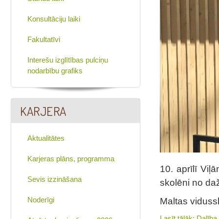
Konsultāciju laiki
Fakultatīvi
Interešu izglītības pulciņu
nodarbību grafiks
KARJERA
Aktualitātes
Karjeras plāns, programma
10. aprīlī Viļ
Sevis izzināšana
skolēni no da
Noderīgi
Maltas vidussk
Lasīt tālāk: Dalīb