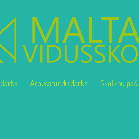
 darbs
Ārpusstundu darbs
Skolēnu paš