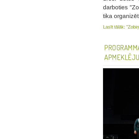
darboties "Z
tika organizē
Lasīt tālāk: "Zobi
PROGRAMMA 
APMEKLĒJU