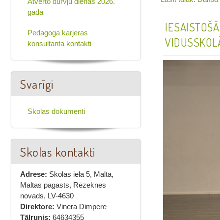
Atvērto durvju dienas 2026.
gadā
IESAISTOŠĀ
Pedagoga karjeras
VIDUSSKOLĀ
konsultanta kontakti
Svarīgi
Skolas dokumenti
Skolas kontakti
Adrese:
Skolas iela 5, Malta,
Maltas pagasts, Rēzeknes
novads, LV-4630
Direktore:
Vinera Dimpere
Tālrunis:
64634355