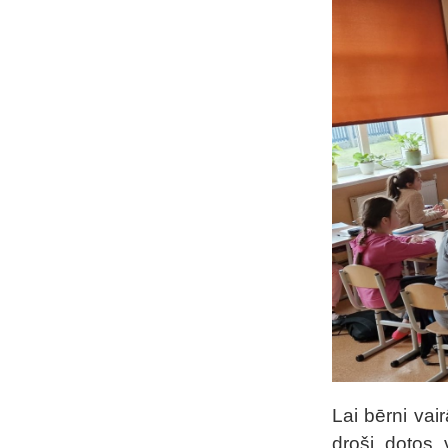
Lai bērni vai
droši dotos 