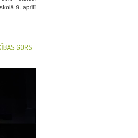
kolā 9. aprīlī
.
CĪBAS GORS