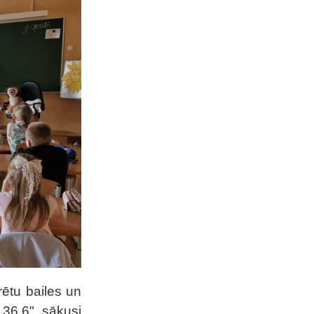
rētu bailes un
 36,6" sākusi