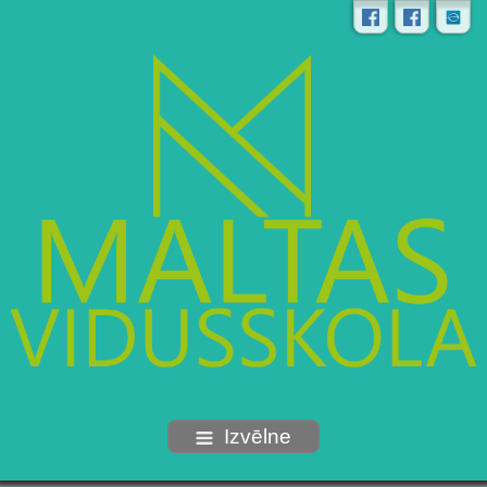
Izvēlne