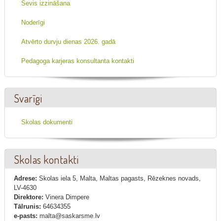
Sevis izzināšana
Noderīgi
Atvērto durvju dienas 2026. gadā
Pedagoga karjeras konsultanta kontakti
Svarīgi
Skolas dokumenti
Skolas kontakti
Adrese:
Skolas iela 5, Malta, Maltas pagasts, Rēzeknes novads,
LV-4630
Direktore:
Vinera Dimpere
Tālrunis:
64634355
e-pasts:
malta@saskarsme.lv