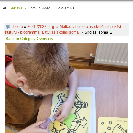
Sākums
Foto un video
Foto arhīvs
Home
»
2021./2022.m.g.
»
Maltas vidusskolas skolēni iepazīst
kultūru - programma "Latvijas skolas soma"
» Skolas_soma_2
Back to Category Overview