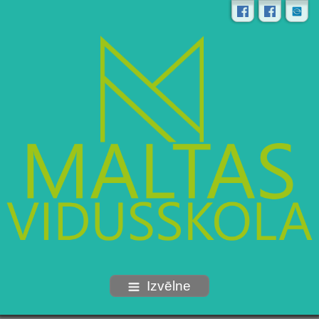
Izvēlne