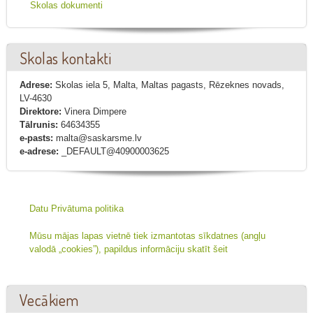
Skolas dokumenti
Skolas kontakti
Adrese:
Skolas iela 5, Malta, Maltas pagasts, Rēzeknes novads,
LV-4630
Direktore:
Vinera Dimpere
Tālrunis:
64634355
e-pasts:
malta@saskarsme.lv
e-adrese:
_DEFAULT@40900003625
Datu Privātuma politika
Mūsu mājas lapas vietnē tiek izmantotas sīkdatnes (angļu
valodā „cookies”), papildus informāciju skatīt šeit
Vecākiem