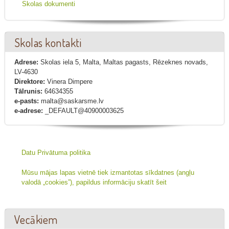
Skolas dokumenti
Skolas kontakti
Adrese:
Skolas iela 5, Malta, Maltas pagasts, Rēzeknes novads,
LV-4630
Direktore:
Vinera Dimpere
Tālrunis:
64634355
e-pasts:
malta@saskarsme.lv
e-adrese:
_DEFAULT@40900003625
Datu Privātuma politika
Mūsu mājas lapas vietnē tiek izmantotas sīkdatnes (angļu
valodā „cookies”), papildus informāciju skatīt šeit
Vecākiem