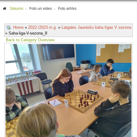
Sākums
Foto un video
Foto arhīvs
Home
»
2022./2023.m.g.
»
Latgales Jauniešu šaha līgas V sezona
» Saha-liga-V-sezona_8
Back to Category Overview