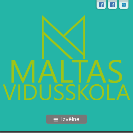
Izvēlne