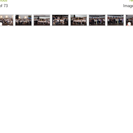
ious
N
of 73
Imag