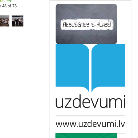
ext
e 48 of 73