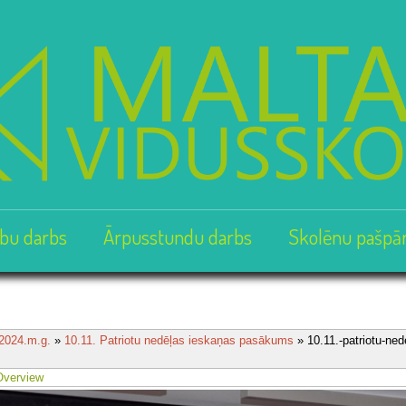
bu darbs
Ārpusstundu darbs
Skolēnu pašpā
2024.m.g.
»
10.11. Patriotu nedēļas ieskaņas pasākums
» 10.11.-patriotu-ned
Overview