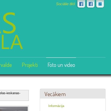
Sociālie tīkli
rvalde
Projekti
Foto un video
Vecākiem
elas-ieskanas-
Informācija