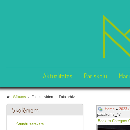
Aktualitātes
Par skolu
Mācī
Sākums
Foto un video
Foto arhīvs
Skolēniem
Home
»
2023./
pasakums_47
Back to Category 
Stundu saraksts