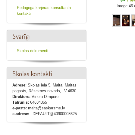
Prev
Image 46 
Pedagoga karjeras konsultanta
kontakti
Svarīgi
Skolas dokumenti
Skolas kontakti
Adrese:
Skolas iela 5, Malta, Maltas
pagasts, Rēzeknes novads, LV-4630
Direktore:
Vinera Dimpere
Tālrunis:
64634355
e-pasts:
malta@saskarsme.lv
e-adrese:
_DEFAULT@40900003625