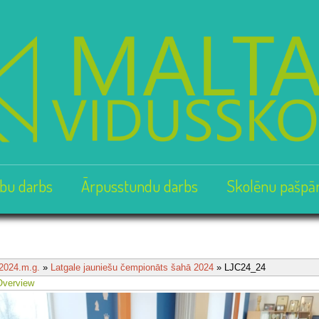
bu darbs
Ārpusstundu darbs
Skolēnu pašpā
2024.m.g.
»
Latgale jauniešu čempionāts šahā 2024
» LJC24_24
Overview