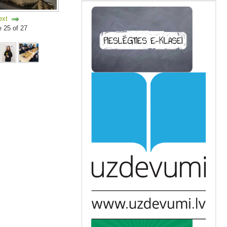
ext
e 25 of 27