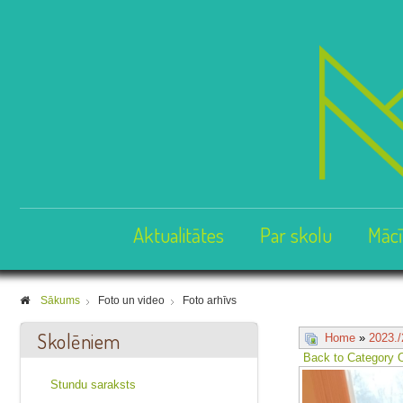
Aktualitātes
Par skolu
Mācī
Sākums
Foto un video
Foto arhīvs
Skolēniem
Home
»
2023./
Back to Category 
Stundu saraksts