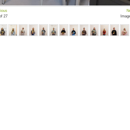
ious
N
of 27
Imag