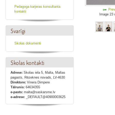
Pedagoga karjeras konsultanta
Prev
kontakti
Image 23 
Svarīgi
Skolas dokumenti
Skolas kontakti
Adrese:
Skolas iela 5, Malta, Maltas
pagasts, Rēzeknes novads, LV-4630
Direktore:
Vinera Dimpere
Tālrunis:
64634355
e-pasts:
malta@saskarsme.lv
e-adrese:
_DEFAULT@40900003625