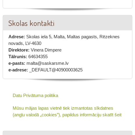
Skolas kontakti
Adrese:
Skolas iela 5, Malta, Maltas pagasts, Rēzeknes
novads, LV-4630
Direktore:
Vinera Dimpere
Tālrunis:
64634355
e-pasts:
malta@saskarsme.lv
e-adrese:
_DEFAULT@40900003625
Datu Privātuma politika
Mūsu mājas lapas vietnē tiek izmantotas sīkdatnes
(angļu valodā „cookies”), papildus informāciju skatīt šeit