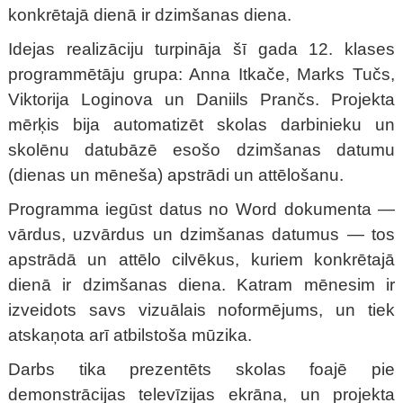
konkrētajā dienā ir dzimšanas diena.
Idejas realizāciju turpināja šī gada 12. klases
programmētāju grupa: Anna Itkače, Marks Tučs,
Viktorija Loginova un Daniils Prančs. Projekta
mērķis bija automatizēt skolas darbinieku un
skolēnu datubāzē esošo dzimšanas datumu
(dienas un mēneša) apstrādi un attēlošanu.
Programma iegūst datus no Word dokumenta —
vārdus, uzvārdus un dzimšanas datumus — tos
apstrādā un attēlo cilvēkus, kuriem konkrētajā
dienā ir dzimšanas diena. Katram mēnesim ir
izveidots savs vizuālais noformējums, un tiek
atskaņota arī atbilstoša mūzika.
Darbs tika prezentēts skolas foajē pie
demonstrācijas televīzijas ekrāna, un projekta