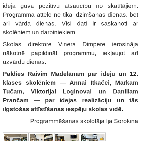
ideja guva pozitīvu atsaucību no skatītājiem.
Programma attēlo ne tikai dzimšanas dienas, bet
arī vārda dienas. Visi dati ir saskaņoti ar
skolēniem un darbiniekiem.
Skolas direktore Vinera Dimpere ierosināja
nākotnē papildināt programmu, iekļaujot arī
uzvārdu dienas.
Paldies Raivim Madelānam par ideju un 12.
klases skolēniem — Annai Itkačei, Markam
Tučam, Viktorijai Loginovai un Daniilam
Prančam — par idejas realizāciju un tās
ilgstošas attīstīšanas iespēju skolas vidē.
Programmēšanas skolotāja Ija Sorokina