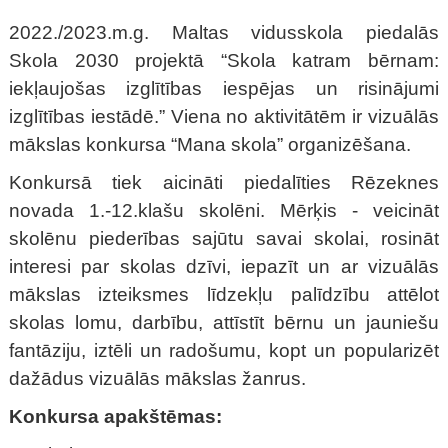
2022./2023.m.g. Maltas vidusskola piedalās
Skola 2030 projektā “Skola katram bērnam:
iekļaujošas izglītības iespējas un risinājumi
izglītības iestādē.” Viena no aktivitātēm ir vizuālās
mākslas konkursa “Mana skola” organizēšana.
Konkursā tiek aicināti piedalīties Rēzeknes
novada 1.-12.klašu skolēni. Mērķis - veicināt
skolēnu piederības sajūtu savai skolai, rosināt
interesi par skolas dzīvi, iepazīt un ar vizuālās
mākslas izteiksmes līdzekļu palīdzību attēlot
skolas lomu, darbību, attīstīt bērnu un jauniešu
fantāziju, iztēli un radošumu, kopt un popularizēt
dažādus vizuālās mākslas žanrus.
Konkursa apakštēmas: