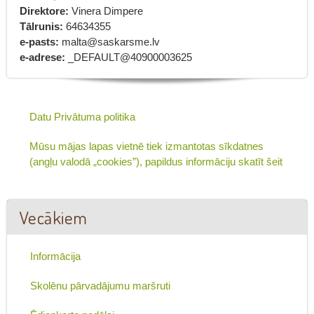
Direktore:
Vinera Dimpere
Tālrunis:
64634355
e-pasts:
malta@saskarsme.lv
e-adrese:
_DEFAULT@40900003625
Datu Privātuma politika
Mūsu mājas lapas vietnē tiek izmantotas sīkdatnes
(angļu valodā „cookies”), papildus informāciju skatīt šeit
Vecākiem
Informācija
Skolēnu pārvadājumu maršruti