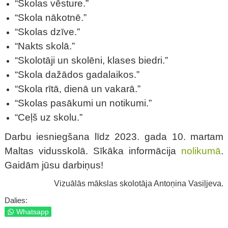
“Skolas vēsture.”
“Skola nākotnē.”
“Skolas dzīve.”
“Nakts skolā.”
“Skolotāji un skolēni, klases biedri.”
“Skola dažādos gadalaikos.”
“Skola rītā, dienā un vakarā.”
“Skolas pasākumi un notikumi.”
“Ceļš uz skolu.”
Darbu iesniegšana līdz 2023. gada 10. martam
Maltas vidusskolā. Sīkāka informācija
nolikumā
.
Gaidām jūsu darbiņus!
Vizuālās mākslas skolotāja Antoņina Vasiļjeva.
Dalies:
Whatsapp