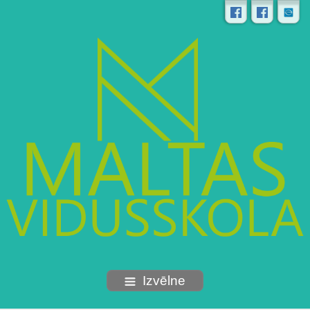
Izvēlne