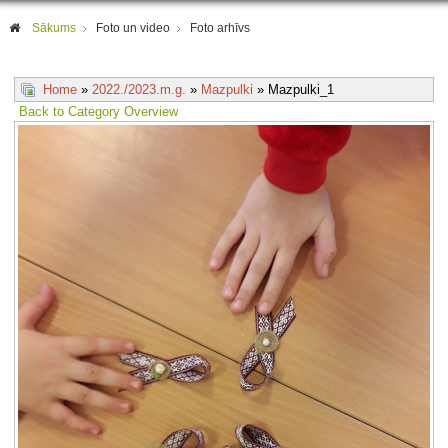
Sākums
Foto un video
Foto arhīvs
Home
»
2022./2023.m.g.
»
Mazpulki
» Mazpulki_1
Back to Category Overview