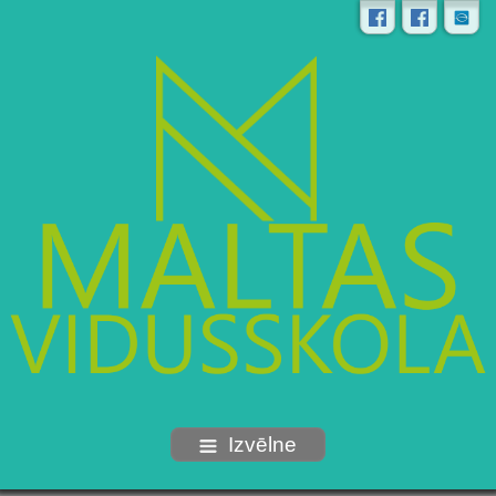
Izvēlne