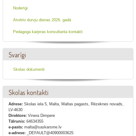
Noderīgi
Atvērto durvju dienas 2026. gadā
Pedagoga karjeras konsultanta kontakti
Svarīgi
Skolas dokumenti
Skolas kontakti
Adrese:
Skolas iela 5, Malta, Maltas pagasts, Rēzeknes novads,
LV-4630
Direktore:
Vinera Dimpere
Tālrunis:
64634355
e-pasts:
malta@saskarsme.lv
e-adrese:
_DEFAULT@40900003625