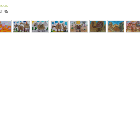
ious
of 45