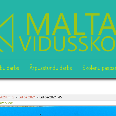
bu darbs
Ārpusstundu darbs
Skolēnu pašpā
2024.m.g.
»
Lidice 2024
» Lidice-2024_45
Overview