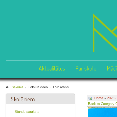
Aktualitātes
Par skolu
Mācī
Sākums
Foto un video
Foto arhīvs
Skolēniem
Home
»
2023./
Back to Category 
Stundu saraksts