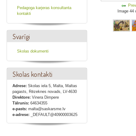
Prev
Pedagoga karjeras konsultanta
Image 44 
kontakti
Svarīgi
Skolas dokumenti
Skolas kontakti
Adrese:
Skolas iela 5, Malta, Maltas
pagasts, Rēzeknes novads, LV-4630
Direktore:
Vinera Dimpere
Tālrunis:
64634355
e-pasts:
malta@saskarsme.lv
e-adrese:
_DEFAULT@40900003625