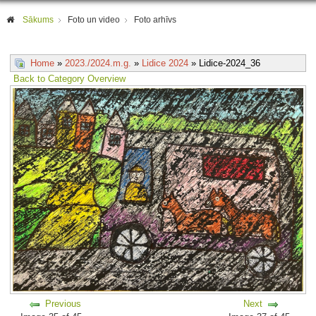
Sākums
Foto un video
Foto arhīvs
Home
»
2023./2024.m.g.
»
Lidice 2024
» Lidice-2024_36
Back to Category Overview
Previous
Next