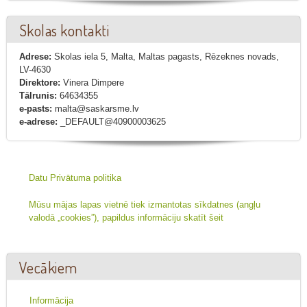
Skolas kontakti
Adrese:
Skolas iela 5, Malta, Maltas pagasts, Rēzeknes novads,
LV-4630
Direktore:
Vinera Dimpere
Tālrunis:
64634355
e-pasts:
malta@saskarsme.lv
e-adrese:
_DEFAULT@40900003625
Datu Privātuma politika
Mūsu mājas lapas vietnē tiek izmantotas sīkdatnes (angļu
valodā „cookies”), papildus informāciju skatīt šeit
Vecākiem
Informācija