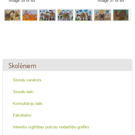
Image 35 of 45
Image 37 of 45
Skolēniem
Stundu saraksts
Stundu laiki
Konsultāciju laiki
Fakultatīvi
Interešu izglītības pulciņu nodarbību grafiks