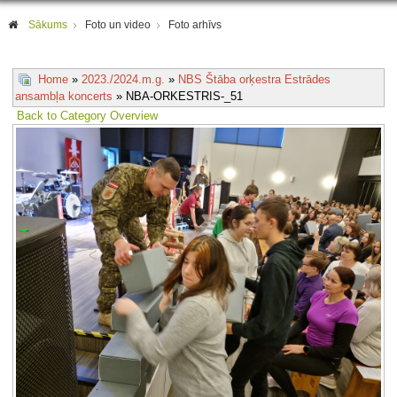
Sākums
Foto un video
Foto arhīvs
Home
»
2023./2024.m.g.
»
NBS Štāba orķestra Estrādes
ansambļa koncerts
» NBA-ORKESTRIS-_51
Back to Category Overview