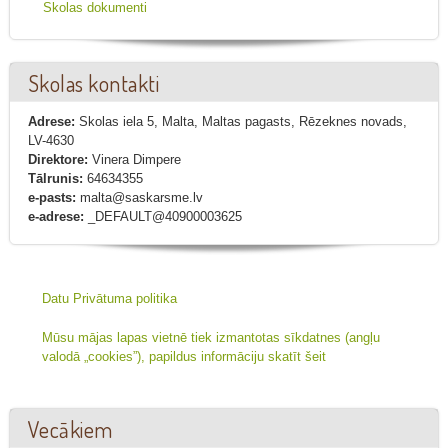
Skolas dokumenti
Skolas kontakti
Adrese:
Skolas iela 5, Malta, Maltas pagasts, Rēzeknes novads,
LV-4630
Direktore:
Vinera Dimpere
Tālrunis:
64634355
e-pasts:
malta@saskarsme.lv
e-adrese:
_DEFAULT@40900003625
Datu Privātuma politika
Mūsu mājas lapas vietnē tiek izmantotas sīkdatnes (angļu
valodā „cookies”), papildus informāciju skatīt šeit
Vecākiem