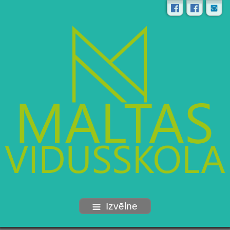
Izvēlne