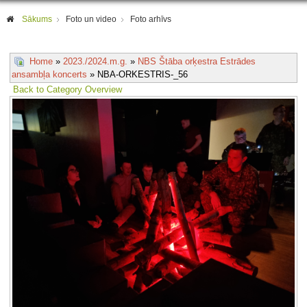
Sākums
Foto un video
Foto arhīvs
Home
»
2023./2024.m.g.
»
NBS Štāba orķestra Estrādes
ansambļa koncerts
» NBA-ORKESTRIS-_56
Back to Category Overview