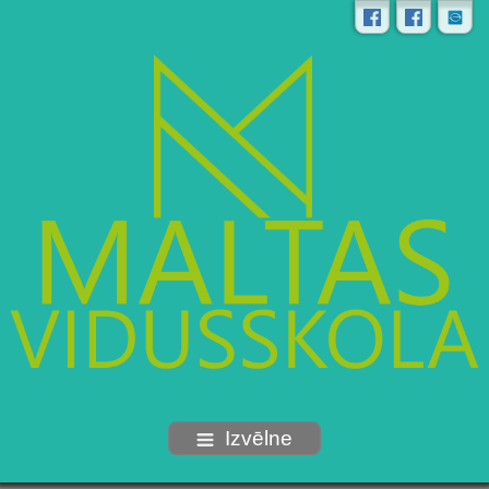
Izvēlne