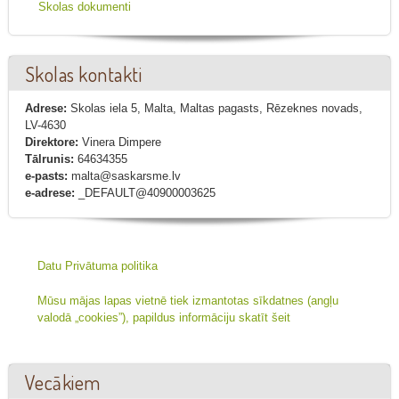
Skolas dokumenti
Skolas kontakti
Adrese:
Skolas iela 5, Malta, Maltas pagasts, Rēzeknes novads,
LV-4630
Direktore:
Vinera Dimpere
Tālrunis:
64634355
e-pasts:
malta@saskarsme.lv
e-adrese:
_DEFAULT@40900003625
Datu Privātuma politika
Mūsu mājas lapas vietnē tiek izmantotas sīkdatnes (angļu
valodā „cookies”), papildus informāciju skatīt šeit
Vecākiem