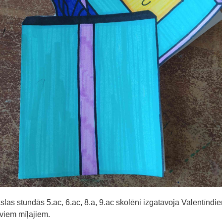
slas stundās 5.ac, 6.ac, 8.a, 9.ac skolēni izgatavoja Valentīndi
viem mīļajiem.