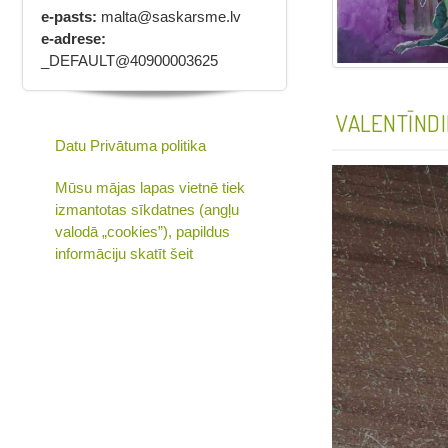
e-pasts:
malta@saskarsme.lv
e-adrese:
_DEFAULT@40900003625
VALENTĪND
Datu Privātuma politika
Mūsu mājas lapas vietnē tiek
izmantotas sīkdatnes (angļu
valodā „cookies”), papildus
informāciju skatīt šeit