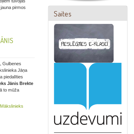
oļiem tuvojas
 jauna pirmos
Saites
JĀNIS
i, Gulbenes
slinieka Jāņa
 piedalīties
eks Jānis Brekte
 kā to mūža
 Mākslinieks