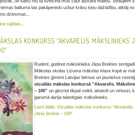
požāk, un katru rītu tā sveicina mūs caur aizkara maliņu. Straujiem s
emas baltuma tas pakāpeniski uzbur krāsu toņu dažādību, atklāj no
utnu dziesmas...
ra sajūtas...
ĀKSLAS KONKURSS “AKVARELIS. MĀKSLINIEKS 
00”
Rudenī, godinot mākslinieka Jāņa Brektes simtgad
Mākslas skolas Lizuma mākslas klase kopā ar māk
Brektes ģimeni Latvijas bērnus un jauniešus rosināja
vizuālās mākslas konkursā “Akvarelis. Mākslini
– 100”
un gleznot tikpat veikli, atraisīti un virtuozi,
garumā darīja talantīgais mākslinieks.
Lasīt tālāk: Vizuālās mākslas konkurss “Akvarelis.
Jānis Brekte – 100”