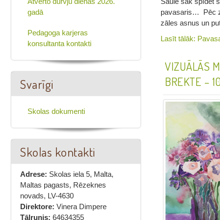
Saule sāk spīdēt s
Atvērto durvju dienas 2026.
pavasaris… Pēc zi
gadā
zāles asnus un p
Pedagoga karjeras
Lasīt tālāk: Pavasa
konsultanta kontakti
VIZUĀLĀS M
BREKTE – 1
Svarīgi
Skolas dokumenti
Skolas kontakti
Adrese:
Skolas iela 5, Malta,
Maltas pagasts, Rēzeknes
novads, LV-4630
Direktore:
Vinera Dimpere
Tālrunis:
64634355