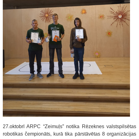
27.oktobrī ARPC “Zeimuļs” notika Rēzeknes valstspilsētas
robotikas čempionāts, kurā tika pārstāvētas 8 organizācijas