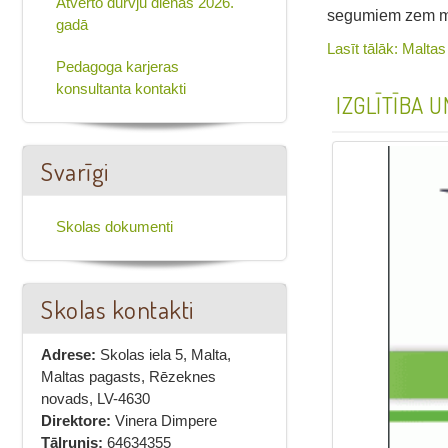
Atvērto durvju dienas 2026.
segumiem zem mū
gadā
Lasīt tālāk: Malta
Pedagoga karjeras
konsultanta kontakti
IZGLĪTĪBA 
Svarīgi
Skolas dokumenti
Skolas kontakti
Adrese:
Skolas iela 5, Malta,
Maltas pagasts, Rēzeknes
novads, LV-4630
Direktore:
Vinera Dimpere
Tālrunis:
64634355