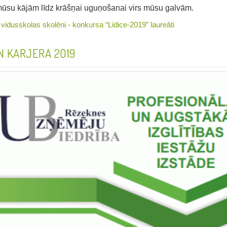
su kājām līdz krāšņai uguņošanai virs mūsu galvām.
s vidusskolas skolēni - konkursa “Lidice-2019” laureāti
UN KARJERA 2019