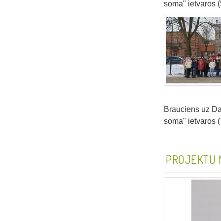
soma" ietvaros (5
Brauciens uz Da
soma" ietvaros (7
PROJEKTU 