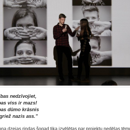
bas nedzīvojiet,
as viss ir mazs!
bas dūmo krāsnis
griež nazis ass."
ņa dzejas rindas šogad tika izvēlētas par projektu nedēļas tēm