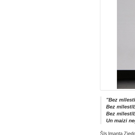
"Bez mīlestī
Bez mīlestīb
Bez mīlestī
Un maizi ne
Šīs Imanta Ziedo