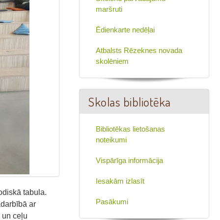
maršruti
Ēdienkarte nedēļai
Atbalsts Rēzeknes novada
skolēniem
Skolas bibliotēka
Bibliotēkas lietošanas
noteikumi
Vispārīga informācija
Iesakām izlasīt
odiskā tabula.
Pasākumi
adarbībā ar
 un ceļu