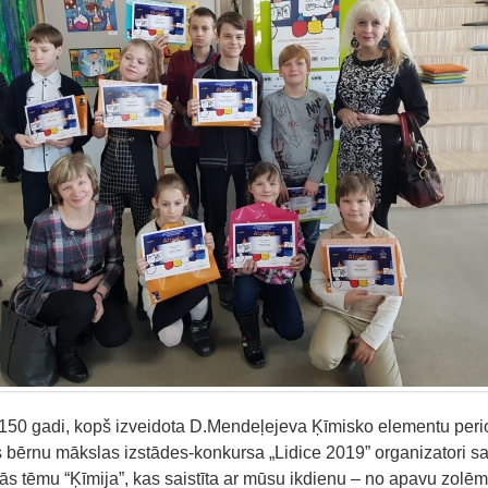
 150 gadi, kopš izveidota D.Mendeļejeva Ķīmisko elementu peri
s bērnu mākslas izstādes-konkursa „Lidice 2019” organizatori s
 tēmu “Ķīmija”, kas saistīta ar mūsu ikdienu – no apavu zolēm