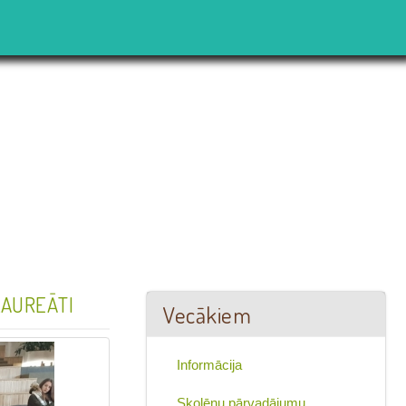
LAUREĀTI
Vecākiem
Informācija
Skolēnu pārvadājumu