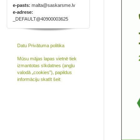
e-pasts:
malta@saskarsme.lv
e-adrese:
_DEFAULT@40900003625
Datu Privātuma politika
Mūsu mājas lapas vietnē tiek
izmantotas sīkdatnes (angļu
valodā „cookies”), papildus
informāciju skatīt šeit