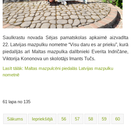
Saulkrastu novada Sējas pamatskolas apkaimē aizvadīta
22. Latvijas mazpulku nometne “Visu daru es ar prieku”, kurā
piedalījās arī Maltas mazpulka dalībnieki Everita Indričāne,
Viktorija Kononova un skolotājs Imants Tučs.
Lasīt tālāk: Maltas mazpulcēni piedalās Latvijas mazpulku
nometnē
61 lapa no 135
Sākums
Iepriekšējā
56
57
58
59
60