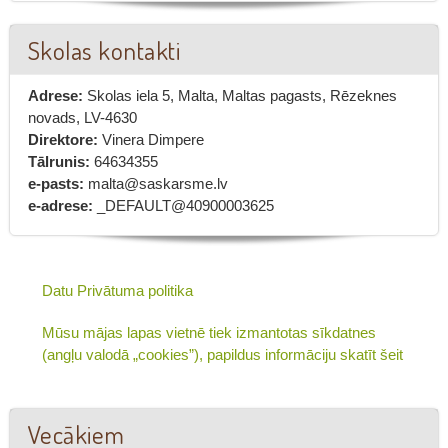
Skolas kontakti
Adrese:
Skolas iela 5, Malta, Maltas pagasts, Rēzeknes
novads, LV-4630
Direktore:
Vinera Dimpere
Tālrunis:
64634355
e-pasts:
malta@saskarsme.lv
e-adrese:
_DEFAULT@40900003625
Datu Privātuma politika
Mūsu mājas lapas vietnē tiek izmantotas sīkdatnes
(angļu valodā „cookies”), papildus informāciju skatīt šeit
Vecākiem