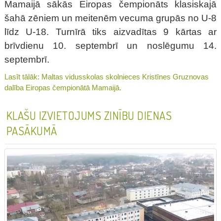
Mamaijā sākās Eiropas čempionāts klasiskajā
šahā zēniem un meitenēm vecuma grupās no U-8
līdz U-18. Turnīrā tiks aizvadītas 9 kārtas ar
brīvdienu 10. septembrī un noslēgumu 14.
septembrī.
Lasīt tālāk: Maltas vidusskolas skolnieces Kristīnes Gruznovas
dalība Eiropas čempionātā Mamaijā.
KLAŠU IZVIETOJUMS ZINĪBU DIENAS
PASĀKUMĀ