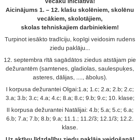
Vecāku iniciatīva!
Aicinājums 1. – 12. klašu skolēniem, skolēnu
vecākiem, skolotājiem,
skolas tehniskajiem darbiniekiem!
Turpinot iesākto tradīciju, kopīgi veidosim rudens
ziedu paklāju...
12. septembra rītā sagādātos ziedus atstājam pie
dežurantēm (samtenes, gladiolas, saulespuķes,
asteres, dālijas, ...., ābolus).
I korpusa dežurantei Olgai:1.a; 1.c; 2.a; 2.b; 2.c;
3.a; 3.b; 3.c; 4.a; 4.c; 8.a; 8.c; 9.b; 9.c; 10. klase;
II korpusa dežurantei Natālijai: 4.b; 5.a; 5.c; 6.a;
6.b; 7.a; 7.b; 8.b; 9.a; 11.1.; 11.2/3; 12.1/3; 12.2.
klase.
Uz aktīvu līdzdalību ziedu paklāja veidošanā!